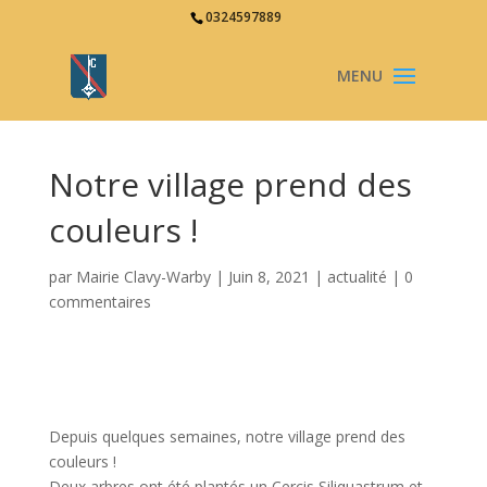
0324597889
Notre village prend des
couleurs !
par
Mairie Clavy-Warby
|
Juin 8, 2021
|
actualité
|
0
commentaires
Depuis quelques semaines, notre village prend des
couleurs !
Deux arbres ont été plantés un Cercis Siliquastrum et