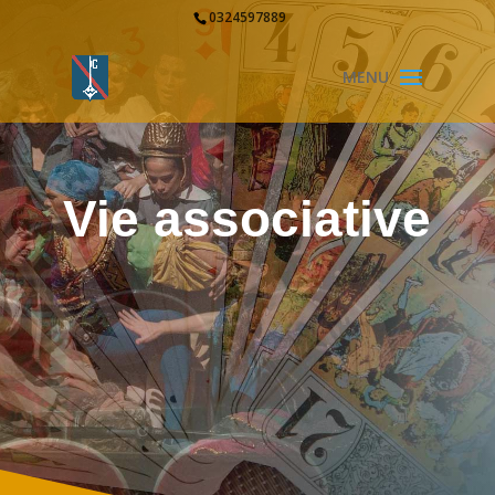
0324597889
Vie associative