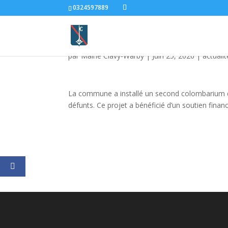
0324597889
Nouveau colombariu
par
Mairie Clavy-Warby
|
Juin 25, 2026
|
actualit
La commune a installé un second colombarium da
défunts. Ce projet a bénéficié d’un soutien financ
Facebookhttps://www.facebook.