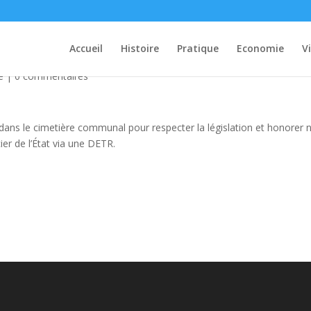
m
Accueil
Histoire
Pratique
Economie
V
é
|
0 commentaires
ns le cimetière communal pour respecter la législation et honorer 
ier de l’État via une DETR.
com/Commune-de-CLAVY-WARBY-106500480774677