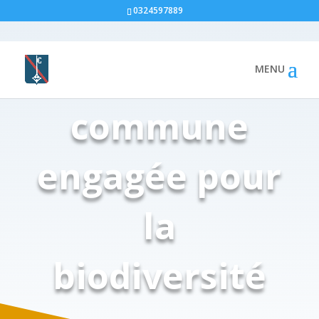
0324597889
Une
commune
engagée pour
la
biodiversité