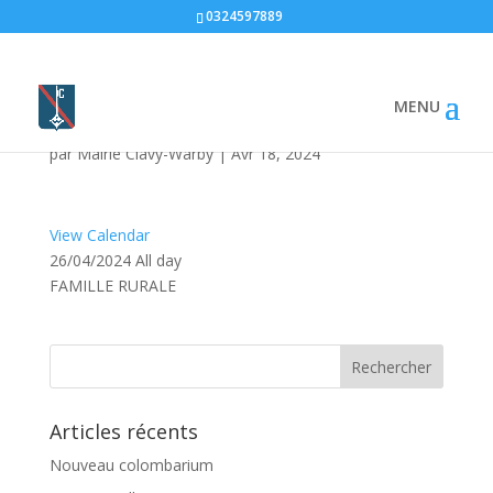
0324597889
Location Salle Marcel
Jeantils
par
Mairie Clavy-Warby
|
Avr 18, 2024
View Calendar
26/04/2024 All day
FAMILLE RURALE
Articles récents
Nouveau colombarium