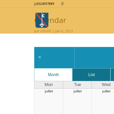
0324597889
Calendar
par
info08
|
Jan 6, 2021
<
Month
List
Mon
Tue
Wed
juillet
juillet
juillet