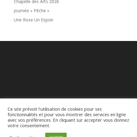
Chapelle des Arts 2026
Journée « Pêche »
Une Rose Un Espoir
Ce site prévoit l'utilisation de cookies pour ses
fonctionnalités et pour vous montrer des services en ligne
avec vos préférences. En cliquant sur accepter vous donnez
votre consentement.
©Mairie de Clavy-Warby 2020 - Conception : Images en + -
Mentions