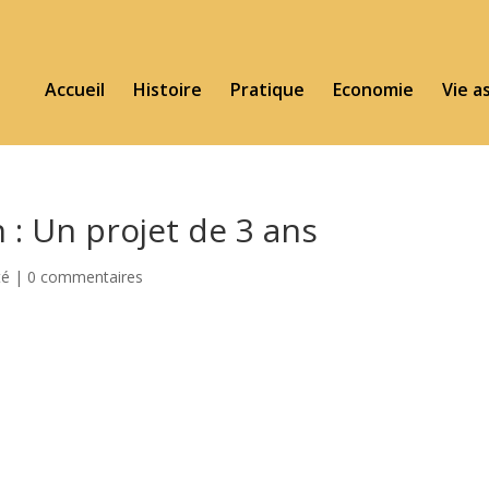
Accueil
Histoire
Pratique
Economie
Vie a
 : Un projet de 3 ans
té
|
0 commentaires
com/Commune-de-CLAVY-WARBY-106500480774677