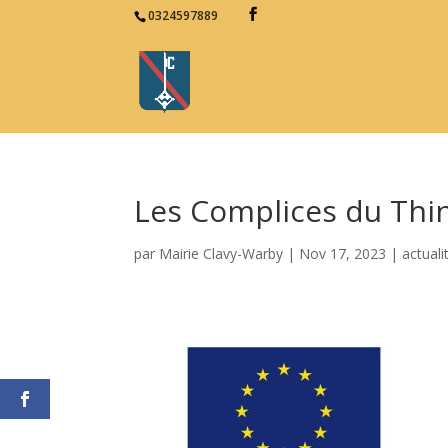
0324597889
Les Complices du Thin
par
Mairie Clavy-Warby
|
Nov 17, 2023
|
actuali
Facebookhttps://www.facebook.