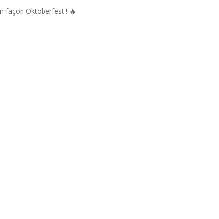
m façon Oktoberfest ! 🔥
com/Commune-de-CLAVY-WARBY-106500480774677