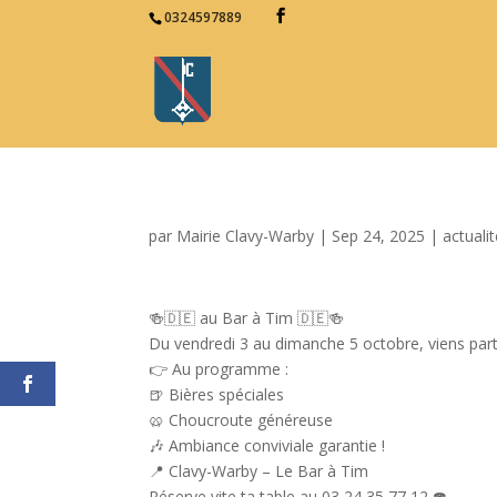
0324597889
par
Mairie Clavy-Warby
|
Sep 24, 2025
|
actuali
🍻🇩🇪 au Bar à Tim 🇩🇪🍻
Du vendredi 3 au dimanche 5 octobre, viens partag
👉 Au programme :
🍺 Bières spéciales
🥨 Choucroute généreuse
🎶 Ambiance conviviale garantie !
📍 Clavy-Warby – Le Bar à Tim
Réserve vite ta table au 03 24 35 77 12 ☎️